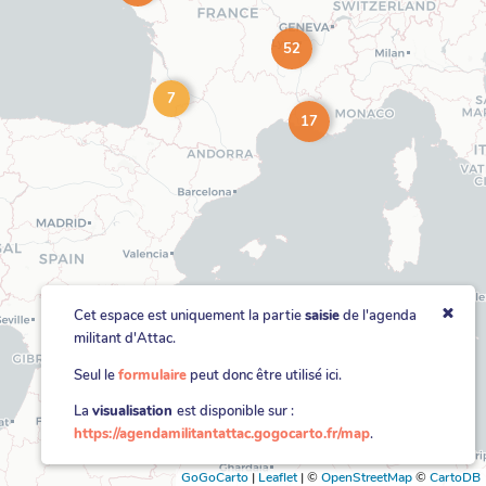
52
7
17
Cet espace est uniquement la partie
saisie
de l'agenda
militant d'Attac.
Seul le
formulaire
peut donc être utilisé ici.
La
visualisation
est disponible sur :
https://agendamilitantattac.gogocarto.fr/map
.
GoGoCarto
|
Leaflet
|
©
OpenStreetMap
©
CartoDB